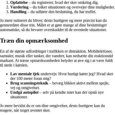
Opfattelse
– du registrerer, hvad der sker omkring dig.
Vurdering
– du tolker situationen og overvejer dine muligheder.
Handling
– du udfører den beslutning, du har truffet.
Jo mere rutineret du bliver, desto hurtigere og mere præcist kan du
gennemføre disse trin. Målet er at gøre mange af dine beslutninger
automatiske, så du bevarer overskuddet til de uventede situationer.
Træn din opmærksomhed
En af de største udfordringer i trafikken er distraktion. Mobiltelefoner,
samtaler, musik eller tanker, der vandrer, kan nedsætte din reaktionstid
markant. At træne opmærksomheden betyder at øve sig i at være fuldt
til stede i kørslen.
Lav mentale tjek
undervejs: Hvor hurtigt kører jeg? Hvad sker
der 100 meter foran mig?
Brug scanningsteknik
– bevæg blikket aktivt mellem spejle,
vej og omgivelser.
Undgå autopilot
– selv på kendte ruter kan der opstå nye
situationer.
Jo mere bevidst du er om dine omgivelser, desto hurtigere kan du
reagere, når noget uventet sker.